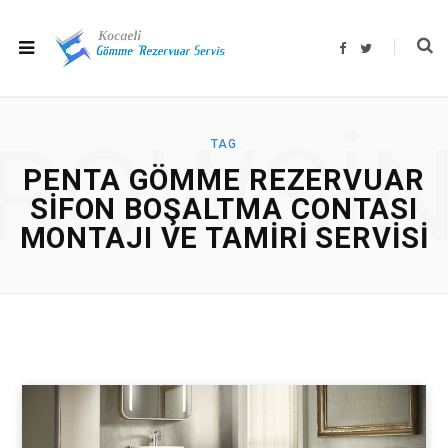
F
T
a
w
c
i
e
t
b
t
o
e
o
r
ROWSI
k
TAG
PENTA GÖMME REZERVUAR
SIFON BOŞALTMA CONTASI
MONTAJI VE TAMIRI SERVISI