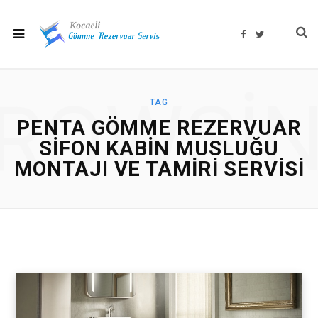
F
T
a
w
c
i
e
t
b
t
o
e
o
r
ROWSI
k
TAG
PENTA GÖMME REZERVUAR
SIFON KABIN MUSLUĞU
MONTAJI VE TAMIRI SERVISI