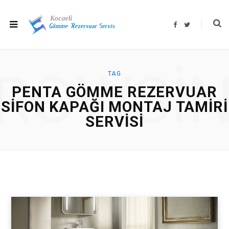
F
T
a
w
c
i
e
t
b
t
o
e
o
r
ROWSI
k
TAG
PENTA GÖMME REZERVUAR
SIFON KAPAĞI MONTAJ TAMIRI
SERVISI