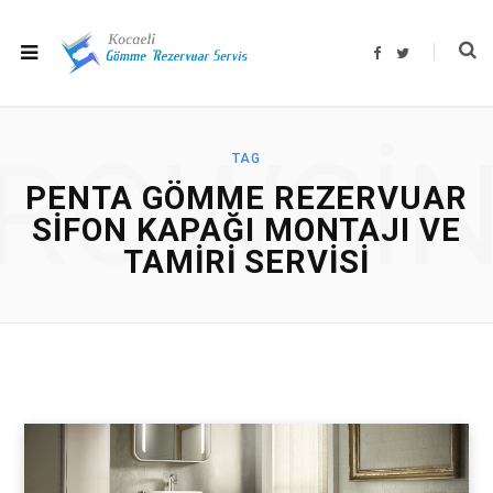
F
T
a
w
c
i
e
t
b
t
o
e
o
r
ROWSI
k
TAG
PENTA GÖMME REZERVUAR
SIFON KAPAĞI MONTAJI VE
TAMIRI SERVISI