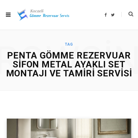
F
T
a
w
c
i
e
t
b
t
o
e
o
r
ROWSI
k
TAG
PENTA GÖMME REZERVUAR
SIFON METAL AYAKLI SET
MONTAJI VE TAMIRI SERVISI