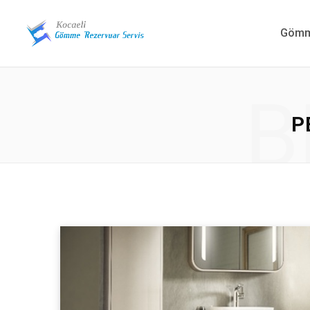
Gömme
B
P