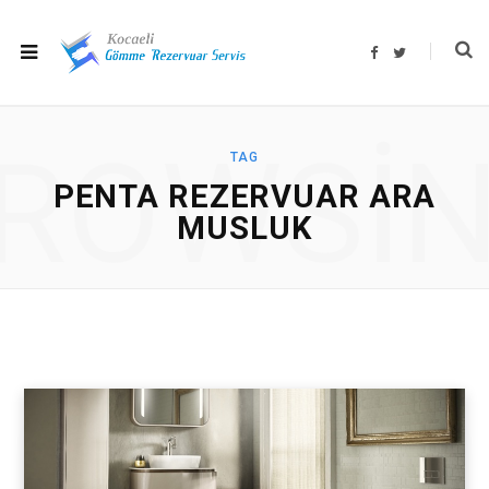
F
T
a
w
c
i
e
t
b
t
o
e
o
r
ROWSI
k
TAG
PENTA REZERVUAR ARA
MUSLUK