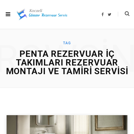
F
T
a
w
c
i
e
t
b
t
o
e
o
r
ROWSI
k
TAG
PENTA REZERVUAR IÇ
TAKIMLARI REZERVUAR
MONTAJI VE TAMIRI SERVISI