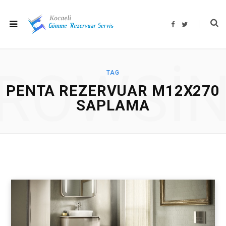
F
T
a
w
c
i
e
t
b
t
o
e
o
r
ROWSI
k
TAG
PENTA REZERVUAR M12X270
SAPLAMA