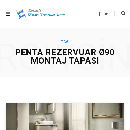
F
T
a
w
c
i
e
t
b
t
o
e
o
r
ROWSI
k
TAG
PENTA REZERVUAR Ø90
MONTAJ TAPASI