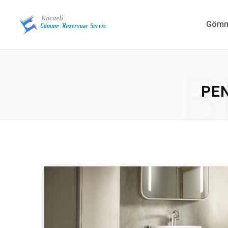
Gömme
B
PE