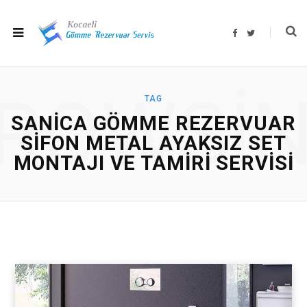
F
T
a
w
c
i
e
t
b
t
o
e
o
r
ROWSI
k
TAG
SANICA GÖMME REZERVUAR
SIFON METAL AYAKSIZ SET
MONTAJI VE TAMIRI SERVISI