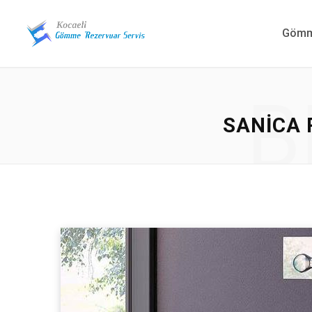
Gömme
B
SANICA