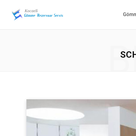
Gömme
B
SC