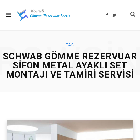
F
T
a
w
c
i
e
t
b
t
o
e
o
r
ROWSI
k
TAG
SCHWAB GÖMME REZERVUAR
SIFON METAL AYAKLI SET
MONTAJI VE TAMIRI SERVISI