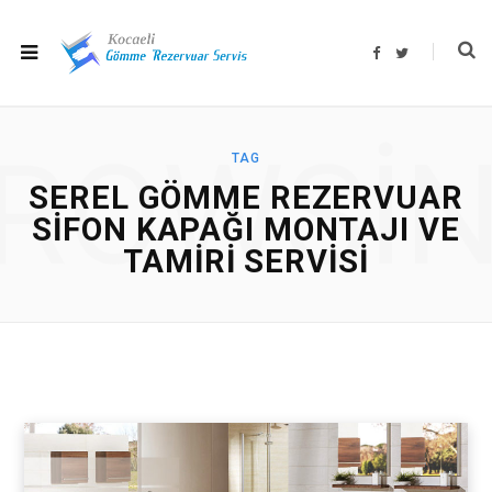
F
T
a
w
c
i
e
t
b
t
o
e
o
r
ROWSI
k
TAG
SEREL GÖMME REZERVUAR
SIFON KAPAĞI MONTAJI VE
TAMIRI SERVISI