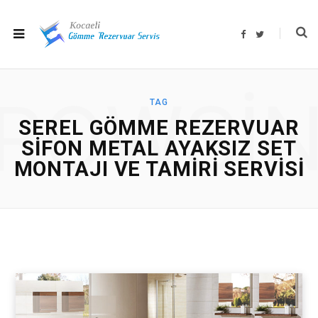
F
T
a
w
c
i
e
t
b
t
o
e
o
r
ROWSI
k
TAG
SEREL GÖMME REZERVUAR
SIFON METAL AYAKSIZ SET
MONTAJI VE TAMIRI SERVISI