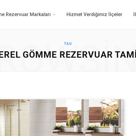
 Rezervuar Markaları
Hizmet Verdiğimiz İlçeler
İ
ROWSI
TAG
EREL GÖMME REZERVUAR TAM