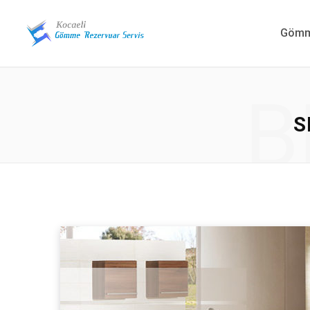
Gömme
B
S