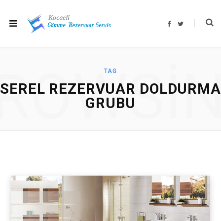
F
T
a
w
c
i
e
t
b
t
o
e
o
r
ROWSI
k
TAG
SEREL REZERVUAR DOLDURMA
GRUBU