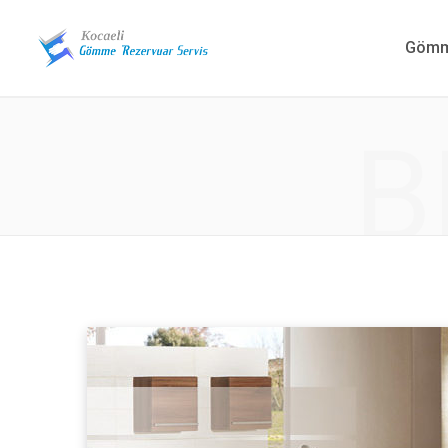
Gömme
B