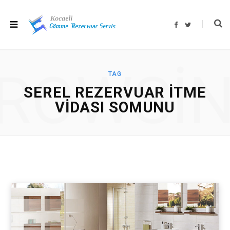
F
T
a
w
c
i
e
t
b
t
o
e
o
r
ROWSI
k
TAG
SEREL REZERVUAR ITME
VIDASI SOMUNU