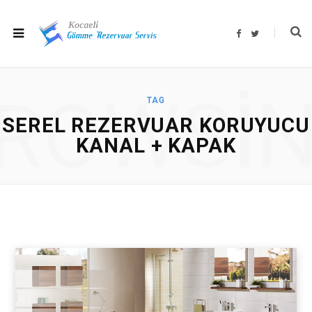
F
T
a
w
c
i
e
t
b
t
o
e
o
r
ROWSI
k
TAG
SEREL REZERVUAR KORUYUCU
KANAL + KAPAK