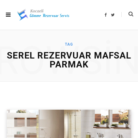
F
T
a
w
c
i
e
t
b
t
o
e
o
r
ROWSI
k
TAG
SEREL REZERVUAR MAFSAL
PARMAK