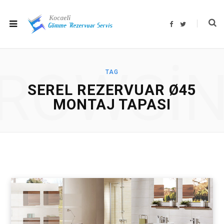
F
T
a
w
c
i
e
t
b
t
o
e
o
r
ROWSI
k
TAG
SEREL REZERVUAR Ø45
MONTAJ TAPASI