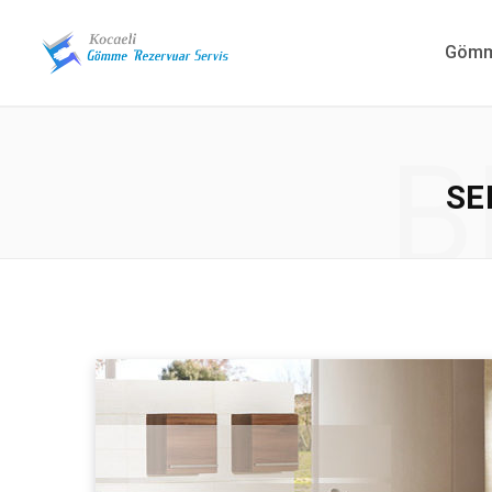
Gömme
B
SE