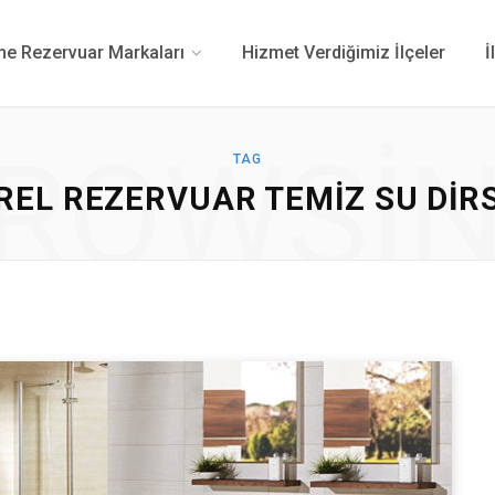
 Rezervuar Markaları
Hizmet Verdiğimiz İlçeler
İ
ROWSI
TAG
REL REZERVUAR TEMIZ SU DIR