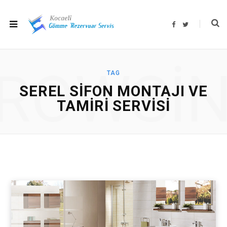
F
T
a
w
c
i
e
t
b
t
o
e
o
r
ROWSI
k
TAG
SEREL SIFON MONTAJI VE
TAMIRI SERVISI