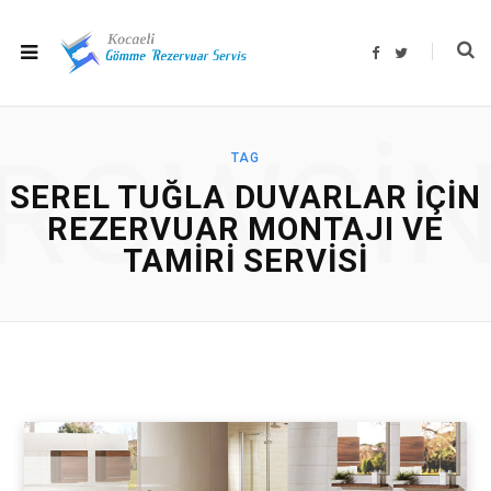
F
T
a
w
c
i
e
t
b
t
o
e
o
r
ROWSI
k
TAG
SEREL TUĞLA DUVARLAR IÇIN
REZERVUAR MONTAJI VE
TAMIRI SERVISI