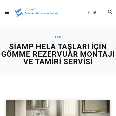
F
T
a
w
c
i
e
t
b
t
o
e
o
r
ROWSI
k
TAG
SIAMP HELA TAŞLARI IÇIN
GÖMME REZERVUAR MONTAJI
VE TAMIRI SERVISI