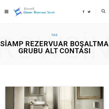
F
T
a
w
c
i
e
t
b
t
o
e
o
r
ROWSI
k
TAG
SIAMP REZERVUAR BOŞALTMA
GRUBU ALT CONTASI