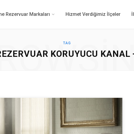
 Rezervuar Markaları
Hizmet Verdiğimiz İlçeler
İ
ROWSI
TAG
REZERVUAR KORUYUCU KANAL 