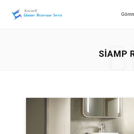
Gömme
B
SIAMP 