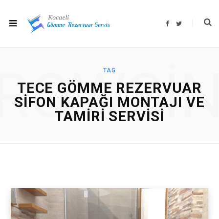
F
T
a
w
c
i
e
t
b
t
o
e
o
r
ROWSI
k
TAG
TECE GÖMME REZERVUAR
SIFON KAPAĞI MONTAJI VE
TAMIRI SERVISI