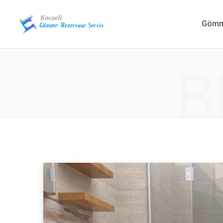
Gömme
B