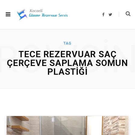
F
T
a
w
c
i
e
t
b
t
o
e
o
r
ROWSI
k
TAG
TECE REZERVUAR SAÇ
ÇERÇEVE SAPLAMA SOMUN
PLASTIĞI