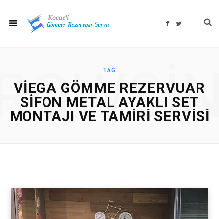
F
T
a
w
c
i
e
t
b
t
o
e
o
r
ROWSI
k
TAG
VIEGA GÖMME REZERVUAR
SIFON METAL AYAKLI SET
MONTAJI VE TAMIRI SERVISI