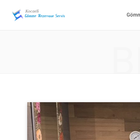
Gömme
B