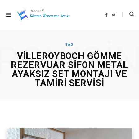
F
T
a
w
c
i
e
t
b
t
o
e
o
r
ROWSI
k
TAG
VILLEROYBOCH GÖMME
REZERVUAR SIFON METAL
AYAKSIZ SET MONTAJI VE
TAMIRI SERVISI