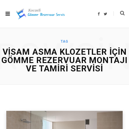
F
T
a
w
c
i
e
t
b
t
o
e
o
r
ROWSI
k
TAG
VISAM ASMA KLOZETLER IÇIN
GÖMME REZERVUAR MONTAJI
VE TAMIRI SERVISI