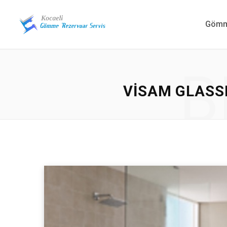
Gömme
B
VISAM GLASS