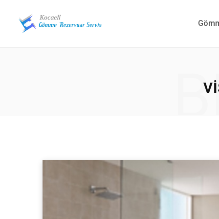
Gömme
B
V