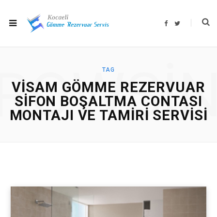
F
T
a
w
c
i
e
t
b
t
o
e
o
r
ROWSI
k
TAG
VISAM GÖMME REZERVUAR
SIFON BOŞALTMA CONTASI
MONTAJI VE TAMIRI SERVISI