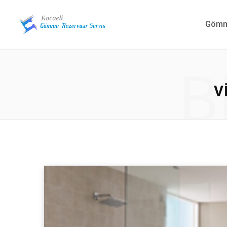
Gömme
B
V