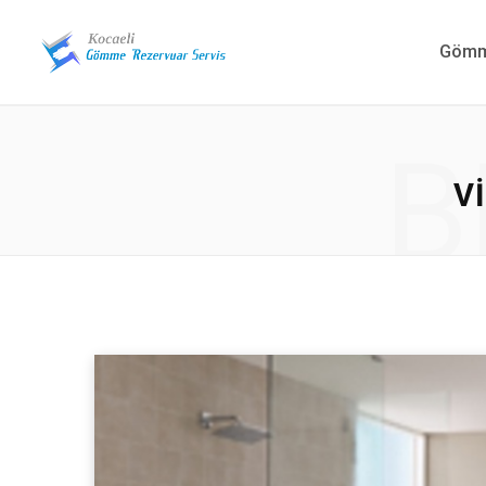
Gömme
B
V