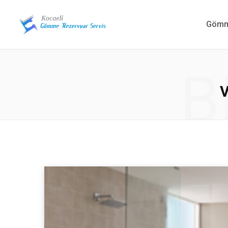
Gömme
B