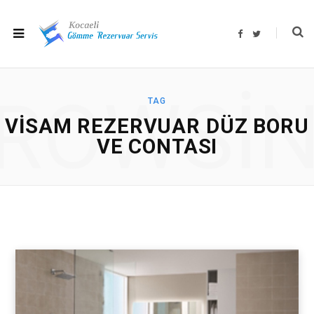
F
T
a
w
c
i
e
t
b
t
o
e
o
r
ROWSI
k
TAG
VISAM REZERVUAR DÜZ BORU
VE CONTASI