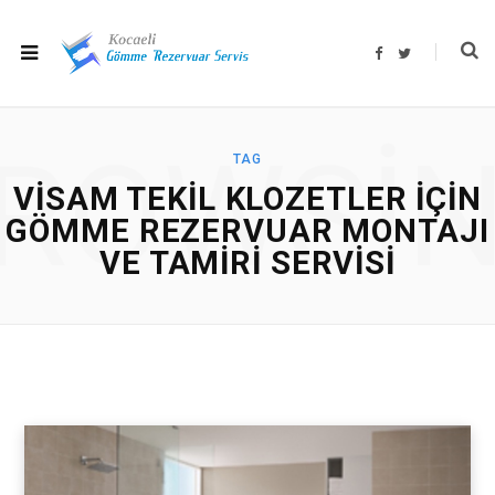
F
T
a
w
c
i
e
t
b
t
o
e
o
r
ROWSI
k
TAG
VISAM TEKIL KLOZETLER IÇIN
GÖMME REZERVUAR MONTAJI
VE TAMIRI SERVISI