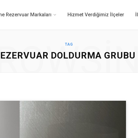
 Rezervuar Markaları
Hizmet Verdiğimiz İlçeler
İ
ROWSI
TAG
REZERVUAR DOLDURMA GRUBU