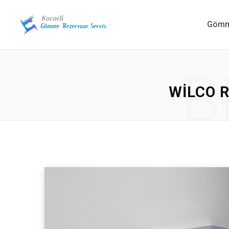
Gömme
B
WILCO 