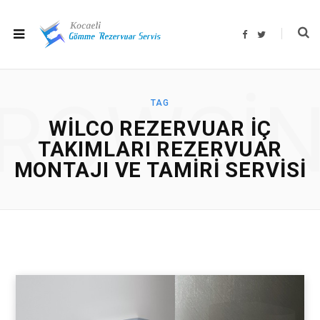
F
T
a
w
c
i
e
t
b
t
o
e
o
r
ROWSI
k
TAG
WILCO REZERVUAR IÇ
TAKIMLARI REZERVUAR
MONTAJI VE TAMIRI SERVISI