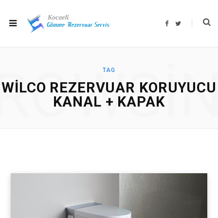
F
T
a
w
c
i
e
t
b
t
o
e
o
r
ROWSI
k
TAG
WILCO REZERVUAR KORUYUCU
KANAL + KAPAK