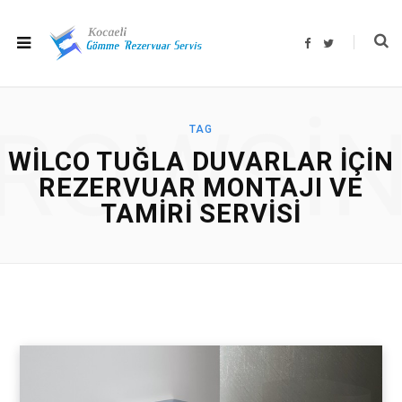
F
T
a
w
c
i
e
t
b
t
o
e
o
r
ROWSI
k
TAG
WILCO TUĞLA DUVARLAR IÇIN
REZERVUAR MONTAJI VE
TAMIRI SERVISI