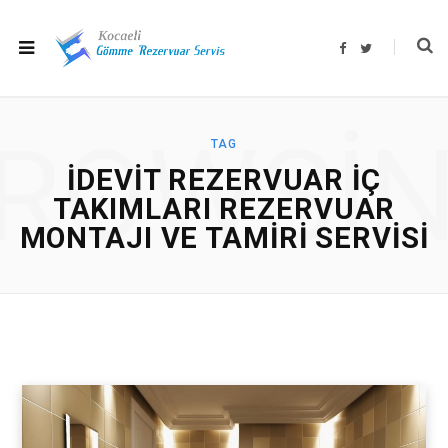
F
T
a
w
c
i
e
t
b
t
o
e
o
r
ROWSI
k
TAG
IDEVIT REZERVUAR IÇ
TAKIMLARI REZERVUAR
MONTAJI VE TAMIRI SERVISI